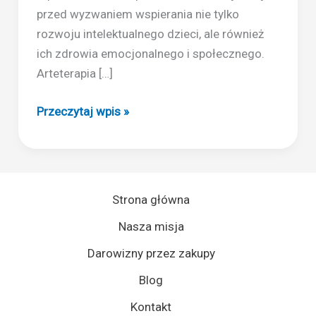
przed wyzwaniem wspierania nie tylko
rozwoju intelektualnego dzieci, ale również
ich zdrowia emocjonalnego i społecznego.
Arteterapia […]
Arteterapia
Przeczytaj wpis »
w
nauczaniu
dzieci
Strona główna
Nasza misja
Darowizny przez zakupy
Blog
Kontakt