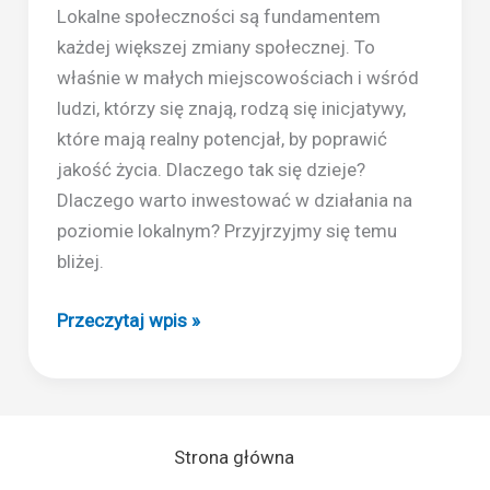
Lokalne społeczności są fundamentem
każdej większej zmiany społecznej. To
właśnie w małych miejscowościach i wśród
ludzi, którzy się znają, rodzą się inicjatywy,
które mają realny potencjał, by poprawić
jakość życia. Dlaczego tak się dzieje?
Dlaczego warto inwestować w działania na
poziomie lokalnym? Przyjrzyjmy się temu
bliżej.
Dlaczego
Przeczytaj wpis »
lokalne
społeczności
są
kluczem
Strona główna
do