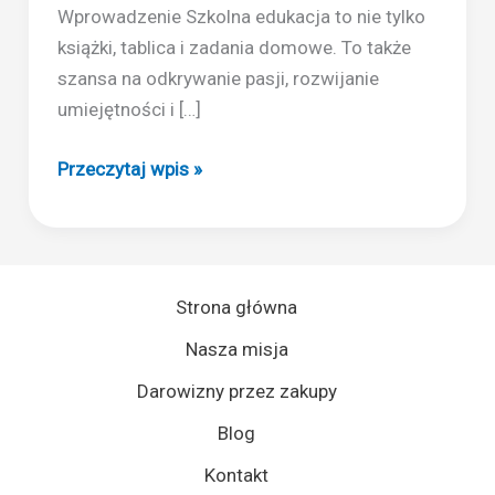
Wprowadzenie Szkolna edukacja to nie tylko
książki, tablica i zadania domowe. To także
szansa na odkrywanie pasji, rozwijanie
umiejętności i […]
Dlaczego
Przeczytaj wpis »
warto
zapraszać
ekspertów
do
Strona główna
szkół?
Nasza misja
Darowizny przez zakupy
Blog
Kontakt