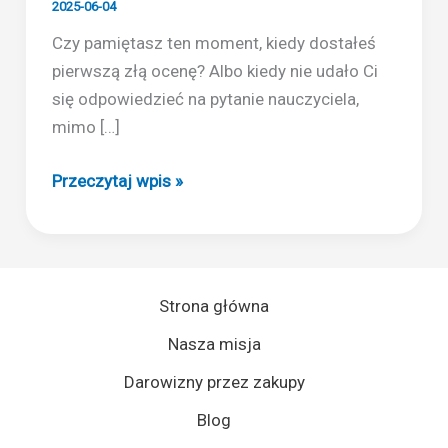
2025-06-04
Czy pamiętasz ten moment, kiedy dostałeś
pierwszą złą ocenę? Albo kiedy nie udało Ci
się odpowiedzieć na pytanie nauczyciela,
mimo […]
Nieidealna
Przeczytaj wpis »
szkoła
–
jak
radzić
Strona główna
sobie
Nasza misja
z
porażkami
Darowizny przez zakupy
w
Blog
edukacji?