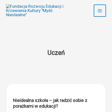
Przejdź
do
treści
Uczeń
Nieidealna szkoła – jak radzić sobie z
porażkami w edukacji?