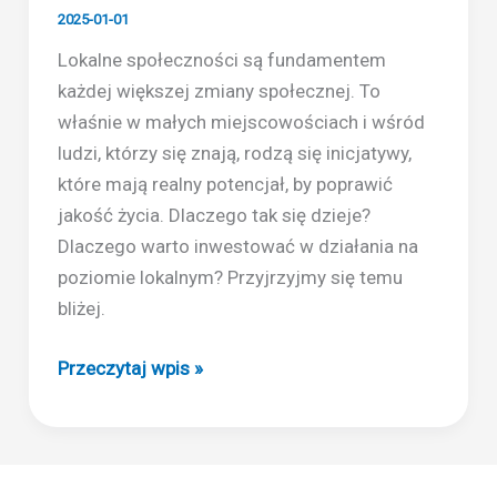
2025-01-01
Lokalne społeczności są fundamentem
każdej większej zmiany społecznej. To
właśnie w małych miejscowościach i wśród
ludzi, którzy się znają, rodzą się inicjatywy,
które mają realny potencjał, by poprawić
jakość życia. Dlaczego tak się dzieje?
Dlaczego warto inwestować w działania na
poziomie lokalnym? Przyjrzyjmy się temu
bliżej.
Dlaczego
Przeczytaj wpis »
lokalne
społeczności
są
kluczem