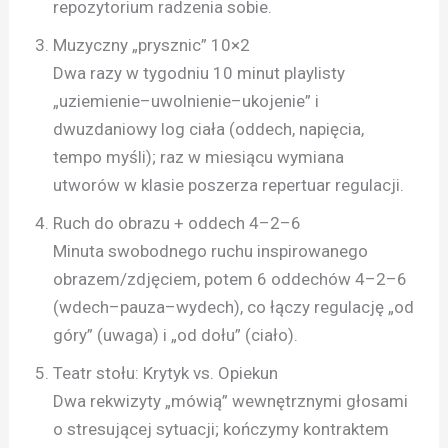
repozytorium radzenia sobie.
Muzyczny „prysznic” 10×2
Dwa razy w tygodniu 10 minut playlisty
„uziemienie–uwolnienie–ukoje­nie” i
dwuzdaniowy log ciała (oddech, napięcia,
tempo myśli); raz w miesiącu wymiana
utworów w klasie poszerza repertuar regulacji.
Ruch do obrazu + oddech 4–2–6
Minuta swobodnego ruchu inspirowanego
obrazem/zdjęciem, potem 6 oddechów 4–2–6
(wdech–pauza–wydech), co łączy regulację „od
góry” (uwaga) i „od dołu” (ciało).
Teatr stołu: Krytyk vs. Opiekun
Dwa rekwizyty „mówią” wewnętrznymi głosami
o stresującej sytuacji; kończymy kontraktem