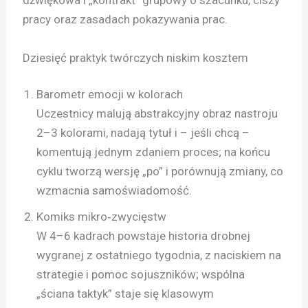
dźwiękowa i „kontrakt” grupowy o szacunku, ciszy
pracy oraz zasadach pokazywania prac.
Dziesięć praktyk twórczych niskim kosztem
Barometr emocji w kolorach
Uczestnicy malują abstrakcyjny obraz nastroju
2–3 kolorami, nadają tytuł i – jeśli chcą –
komentują jednym zdaniem proces; na końcu
cyklu tworzą wersję „po” i porównują zmiany, co
wzmacnia samoświadomość.
Komiks mikro‑zwycięstw
W 4–6 kadrach powstaje historia drobnej
wygranej z ostatniego tygodnia, z naciskiem na
strategie i pomoc sojuszników; wspólna
„ściana taktyk” staje się klasowym