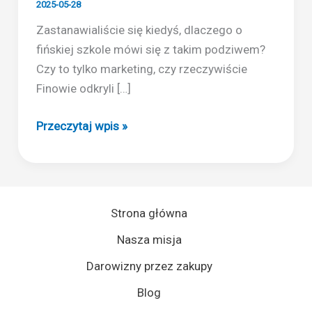
2025-05-28
Zastanawialiście się kiedyś, dlaczego o
fińskiej szkole mówi się z takim podziwem?
Czy to tylko marketing, czy rzeczywiście
Finowie odkryli […]
Fiński
Przeczytaj wpis »
model
edukacji
–
co
Strona główna
możemy
Nasza misja
z
niego
Darowizny przez zakupy
zaczerpnąć
Blog
dla