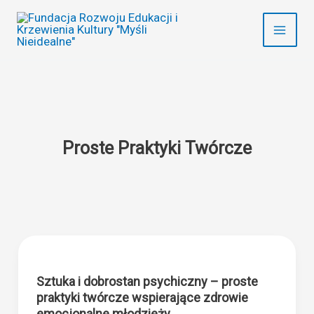
Przejdź
do
treści
Proste Praktyki Twórcze
Sztuka i dobrostan psychiczny – proste
praktyki twórcze wspierające zdrowie
emocjonalne młodzieży