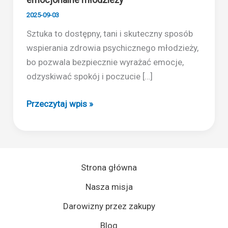
2025-09-03
Sztuka to dostępny, tani i skuteczny sposób
wspierania zdrowia psychicznego młodzieży,
bo pozwala bezpiecznie wyrażać emocje,
odzyskiwać spokój i poczucie […]
Sztuka
Przeczytaj wpis »
i
dobrostan
psychiczny
–
Strona główna
proste
Nasza misja
praktyki
twórcze
Darowizny przez zakupy
wspierające
Blog